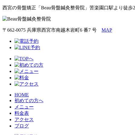
西宮の骨盤矯正「Beau骨盤鍼灸整骨院」苦楽園口駅より徒歩
〒662-0075 兵庫県西宮市南越木岩町6 番7 号
MAP
HOME
初めての方へ
メニュー
料金表
アクセス
ブログ