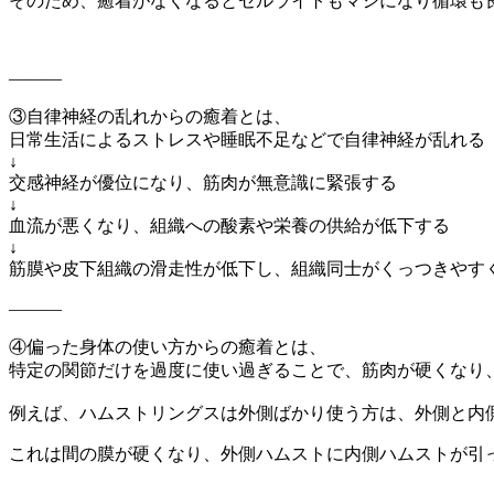
そのため、癒着がなくなるとセルライトもマシになり循環も良
———
③自律神経の乱れからの癒着とは、
日常生活によるストレスや睡眠不足などで自律神経が乱れる
↓
交感神経が優位になり、筋肉が無意識に緊張する
↓
血流が悪くなり、組織への酸素や栄養の供給が低下する
↓
筋膜や皮下組織の滑走性が低下し、組織同士がくっつきやす
———
④偏った身体の使い方からの癒着とは、
特定の関節だけを過度に使い過ぎることで、筋肉が硬くなり
例えば、ハムストリングスは外側ばかり使う方は、外側と内
これは間の膜が硬くなり、外側ハムストに内側ハムストが引