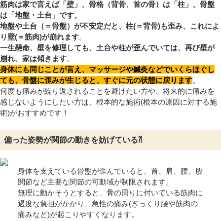
筋肉は家で言えば「壁」、骨格（背骨、首の骨）は「柱」、骨盤
は「地盤・土台」です。
地盤や土台（＝骨盤）が不安定だと、柱(＝背骨)も歪み、これによ
り壁(＝筋肉)が崩れます
。
一生懸命、壁を修理しても、土台や柱が歪んでいては、再び壁が
崩れ、家は傾きます
。
身体にも同じことが言え、マッサージや鍼灸などでいくらほぐし
ても、骨盤に歪みが生じると、すぐに元の状態に戻ります
。
何度も痛みが繰り返されることを避けたい方や、将来的に痛みを
感じないようにしたい方は、根本的な施術(根本の原因に対する施
術)がおすすめです！
偏った姿勢が関節の動きを妨げている⁈
身体を支えている骨盤が歪んでいると、首、肩、腰、股
関節など主要な関節の可動域が制限されます。
無理に動かそうとすると、骨の周りに付いている筋肉に
過度な負担がかかり、急性の痛み(ぎっくり腰や筋肉の
痛みなど)が起こりやすくなります。