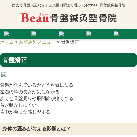
西宮で骨盤矯正なら｜苦楽園口駅より徒歩2分のbeau骨盤鍼灸整骨院
ホーム
>
お悩み別メニュー
>
骨盤矯正
骨盤矯正
骨盤が歪んでいるかどうか気になる
左右の脚の長さが気にかかる
歩くと骨盤周りや股関節が痛くなる
首が動かしにくい
背中が凝った感じがする
身体の歪みが与える影響とは？