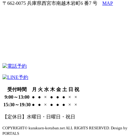
〒662-0075 兵庫県西宮市南越木岩町6 番7 号
MAP
受付時間
月
火
水
木
金
土
日
祝
9:00～13:00
●
●
×
●
●
●
×
×
15:30～19:30
●
●
×
●
●
●
×
×
【定休日】水曜日・日曜日・祝日
COPYRIGHT© kurakuen-kotuban.net ALL RIGHTS RESERVED. Design by
PORTALS