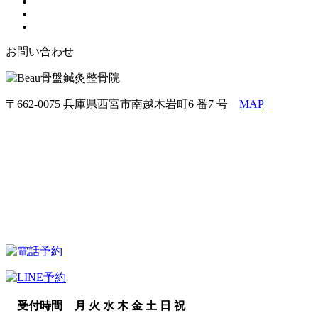
お問い合わせ
〒662-0075 兵庫県西宮市南越木岩町6 番7 号
MAP
受付時間
月
火
水
木
金
土
日
祝