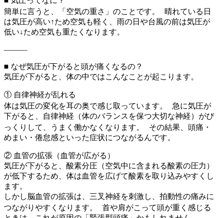
■ 気圧ってなに？
簡単に言うと、「空気の重さ」のことです。 晴れている日
は気圧が高い↑ため空気も軽く、雨の日や台風の前は気圧が
低い↓ため空気も重たくなります。
———
■ なぜ気圧が下がると頭が痛くなるの？
気圧が下がると、体の中ではこんなことが起こります。
① 自律神経が乱れる
体は気圧の変化を耳の奥で感じ取っています。 急に気圧が
下がると、自律神経（体のバランスを保つ大切な神経）がび
っくりして、うまく働かなくなります。 その結果、頭痛・
めまい・倦怠感といった症状につながるんです。
② 血管の拡張（血管が広がる）
気圧が下がると、酸素分圧（空気中に含まれる酸素の圧力）
が低下するため、体は血管を広げて酸素を取り込みやすくし
ます。
しかし脳血管の拡張は、三叉神経を刺激し、拍動性の痛みに
つながりやすくなります。 首や肩がこって頭が重く感じる
ときは、これが原因の「緊張型頭痛」かもしれません。