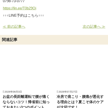
0798-73-0777
https://lin.ee/T0b29Oi
↑↑↑LINE予約はこちら↑↑↑
≪ 前の記事へ
次の記事へ ≫
関連記事
2026年08月3日
2026年07月27日
お盆の長距離運転で腰が痛く
冷房で肩こり・腰痛が悪化す
ならないコツ！帰省前に知っ
る理由とは？夏こそ体のケア
ておきたい3つのポイント
が大切です！