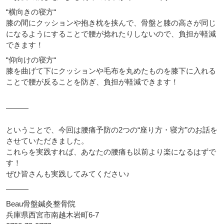
“横向きの寝方“
膝の間にクッションや抱き枕を挟んで、骨盤と膝の高さが同じ
になるようにすることで腰が捻れたりしないので、負担が軽減
できます！
“仰向けの寝方“
膝を曲げて下にクッションや毛布を丸めたものを膝下に入れる
ことで腰が反ることを防ぎ、負担が軽減できます！
———
ということで、今回は腰痛予防の2つの“座り方・寝方”のお話を
させていただきました。
これらを実践すれば、あなたの腰痛も以前より楽になるはずで
す！
ぜひ皆さんも実践してみてください♪
———
Beau骨盤鍼灸整骨院
兵庫県西宮市南越木岩町6-7