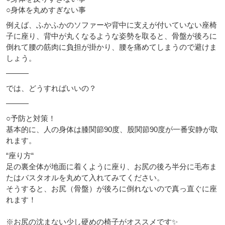
○身体を丸めすぎない事
例えば、ふかふかのソファーや背中に支えが付いていない座椅
子に座り、背中が丸くなるような姿勢を取ると、骨盤が後ろに
倒れて腰の筋肉に負担が掛かり、腰を痛めてしまうので避けま
しょう。
———
では、どうすればいいの？
———
○予防と対策！
基本的に、人の身体は膝関節90度、股関節90度が一番安静が取
れます。
“座り方“
足の裏全体が地面に着くように座り、お尻の後ろ半分に毛布ま
たはバスタオルを丸めて入れてみてください。
そうすると、お尻（骨盤）が後ろに倒れないので真っ直ぐに座
れます！
※お尻の沈まない少し硬めの椅子がオススメです✨