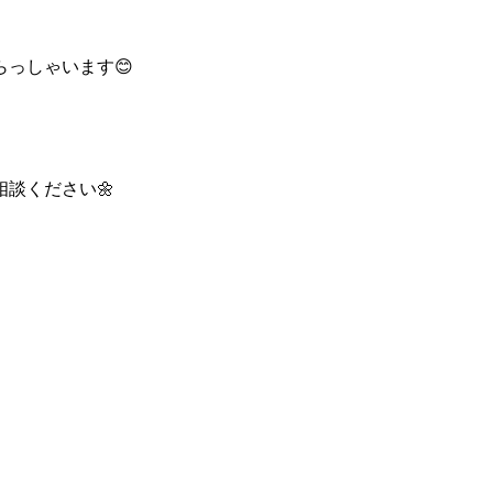
っしゃいます😊
談ください🌼