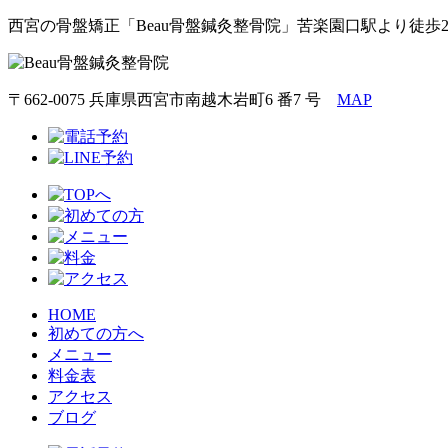
西宮の骨盤矯正「Beau骨盤鍼灸整骨院」苦楽園口駅より徒歩
〒662-0075 兵庫県西宮市南越木岩町6 番7 号
MAP
HOME
初めての方へ
メニュー
料金表
アクセス
ブログ