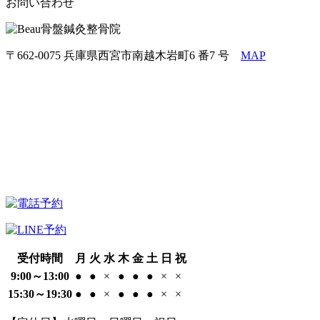
お問い合わせ
〒662-0075 兵庫県西宮市南越木岩町6 番7 号
MAP
受付時間
月
火
水
木
金
土
日
祝
9:00～13:00
●
●
×
●
●
●
×
×
15:30～19:30
●
●
×
●
●
●
×
×