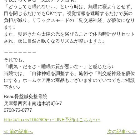
「どうしても眠れない…」という時は、無理に寝ようとせず、
目を閉じるだけでもOKです。視覚情報を遮断するだけで脳の
負担が減り、リラックスモードの「副交感神経」が優位になり
ます。
また、朝起きたら太陽の光を浴びることで体内時計がリセット
され、夜に自然と眠くなるリズムが整いますよ。
＿＿＿＿＿＿＿
それでも、
「眠気・だるさ・睡眠の質が悪いな～」と感じたら↓
当院では、「自律神経を調整する」施術や「副交感神経を優位
にする」ホームケア用の商品もございますのでいつでもご相談
下さい♪
Beau骨盤鍼灸整骨院
兵庫県西宮市南越木岩町6-7
0798-73-0777
https://lin.ee/T0b29Oi↑↑↑LINE予約はこちら↑↑↑
≪ 前の記事へ
次の記事へ ≫