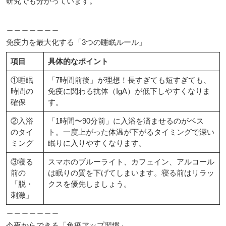
研究でも分かっています。
＿＿＿＿＿＿＿
免疫力を最大化する「3つの睡眠ルール」
項目
具体的なポイント
①睡眠
「7時間前後」が理想！長すぎても短すぎても、
時間の
免疫に関わる抗体（IgA）が低下しやすくなりま
確保
す。
②入浴
「1時間〜90分前」に入浴を済ませるのがベス
のタイ
ト。一度上がった体温が下がるタイミングで深い
ミング
眠りに入りやすくなります。
③寝る
スマホのブルーライト、カフェイン、アルコール
前の
は眠りの質を下げてしまいます。寝る前はリラッ
「脱・
クスを優先しましょう。
刺激」
＿＿＿＿＿＿＿
今夜からできる「免疫アップ習慣」