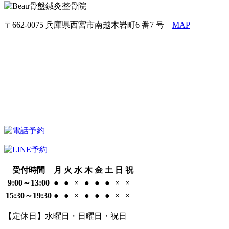
〒662-0075 兵庫県西宮市南越木岩町6 番7 号
MAP
受付時間
月
火
水
木
金
土
日
祝
9:00～13:00
●
●
×
●
●
●
×
×
15:30～19:30
●
●
×
●
●
●
×
×
【定休日】水曜日・日曜日・祝日