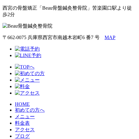
西宮の骨盤矯正「Beau骨盤鍼灸整骨院」苦楽園口駅より徒
歩2分
〒662-0075 兵庫県西宮市南越木岩町6 番7 号
MAP
HOME
初めての方へ
メニュー
料金表
アクセス
ブログ