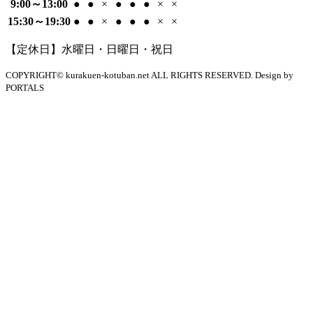
9:00～13:00
●
●
×
●
●
●
×
×
15:30～19:30
●
●
×
●
●
●
×
×
【定休日】水曜日・日曜日・祝日
COPYRIGHT© kurakuen-kotuban.net ALL RIGHTS RESERVED. Design by
PORTALS