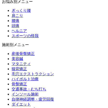
お悩み別メニュー
ぎっくり腰
肩こり
腰痛
頭痛
ヘルニア
スポーツの怪我
施術別メニュー
産後骨盤矯正
美容鍼
マタニティ
猫背矯正
毛穴エクストラクション
ハイボルト治療
骨盤矯正
交通事故・むち打ち
インソール施術
自律神経調整・疲労回復
ダイエット