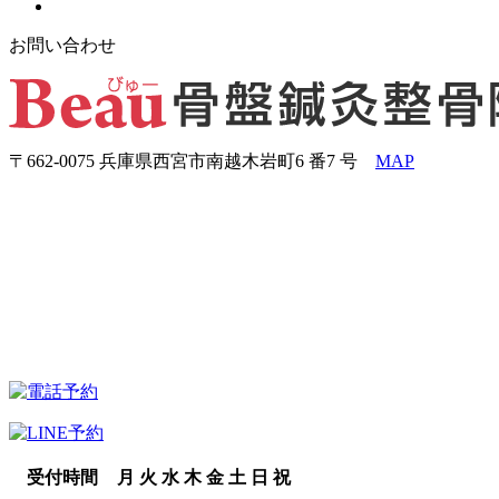
お問い合わせ
〒662-0075 兵庫県西宮市南越木岩町6 番7 号
MAP
受付時間
月
火
水
木
金
土
日
祝